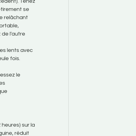
écédent). Tenez 
étirement se 
se relâchant 
rtable, 
e l'autre 
les lents avec 
ule fois.
essez le 
es 
que 
2 heures)
sur la 
uine, réduit 