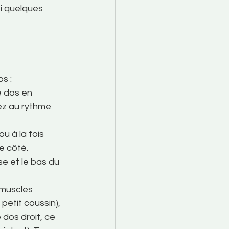
ci quelques 
s :
e dos en 
lez au rythme 
u à la fois 
e côté. 
e et le bas du 
 muscles 
petit coussin), 
 dos droit, ce 