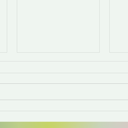
Gérer son stress...
Strap
diffé