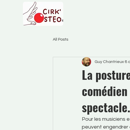
All Posts
Guy Chantrieux
8 a
La postur
comédien 
spectacle
Pour les musiciens 
peuvent engendrer 