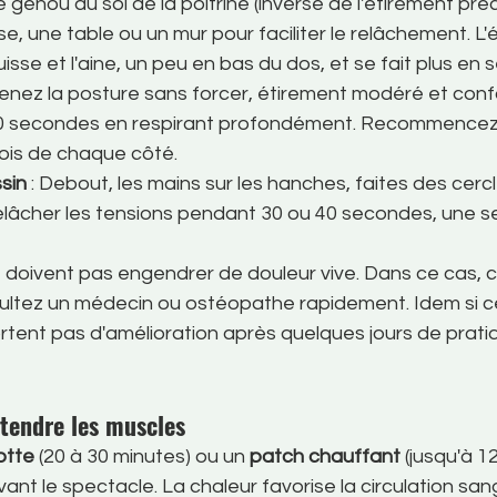
le genou au sol de la poitrine (inverse de l'étirement pr
e, une table ou un mur pour faciliter le relâchement. L'
cuisse et l'aine, un peu en bas du dos, et se fait plus en 
Tenez la posture sans forcer, étirement modéré et confo
0 secondes en respirant profondément. Recommencez d
fois de chaque côté.
sin
 : Debout, les mains sur les hanches, faites des cerc
relâcher les tensions pendant 30 ou 40 secondes, une se
 doivent pas engendrer de douleur vive. Dans ce cas, c
ltez un médecin ou ostéopathe rapidement. Idem si c
rtent pas d'amélioration après quelques jours de prati
étendre les muscles
lotte
 (20 à 30 minutes) ou un 
patch chauffant 
(jusqu'à 1
nt le spectacle. La chaleur favorise la circulation sang