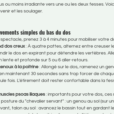
lus ou moins irradiante vers une ou les deux fesses. Voi
venir et les soulager.
vements simples du bas du dos
spectacle, prenez 3 à 4 minutes pour mobiliser votre do
nd dos creux
 : À quatre pattes, alternez entre creuser l
ondir le dos en expirant pour détendre les vertèbres. Al
n lente et profonde sur 5 ou 6 aller-retours.
enoux à la poitrine
 : Allongé sur le dos, ramenez un geno
e, en maintenant 30 secondes sans trop forcer de chaqu
e fois. L'étirement doit rester confortable dans la fess
uscles psoas iliaques
 : importants pour votre dos, ces
a posture du "chevalier servant" : un genou au sol (sur un 
avant, talon au sol : avancez le bassin tout en gardant le