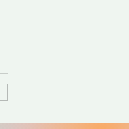
 et Tape, quelles
rences?