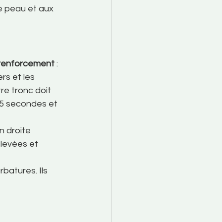
e peau et aux 
renforcement
 :
rs et les 
re tronc doit 
45 secondes et 
n droite 
levées et 
batures. Ils 