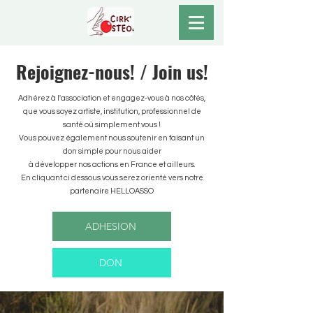
Rejoignez-nous! / Join us!
Adhérez à l'association et engagez-vous à nos côtés,
que vous soyez artiste, institution, professionnel de
santé où simplement vous !
Vous pouvez également nous soutenir en faisant un
don simple pour nous aider
à développer nos actions en France et ailleurs.
En cliquant ci dessous vous serez orienté vers notre
partenaire HELLOASSO
ADHESION
DON