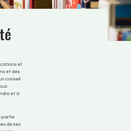
ité
ications et
ons et des
un conseil
vous
ndre et à
 partie
ées de ses