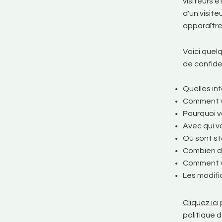
visiteurs e
d'un visite
apparaître
Voici quel
de confiden
Quelles in
Comment vo
Pourquoi v
Avec qui v
Où sont st
Combien de
Comment v
Les modific
Cliquez ici
politique d