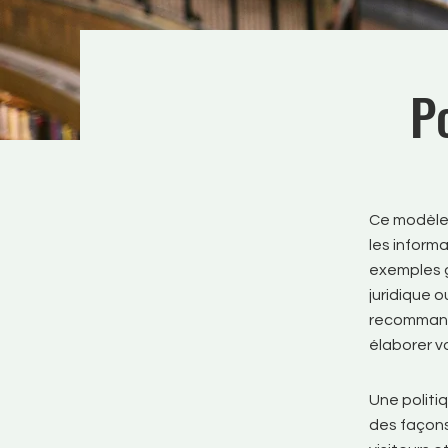
Po
Ce modèle 
les informa
exemples g
juridique 
recommando
élaborer v
Une politi
des façons