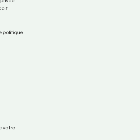
 privée
doit
 politique
e votre